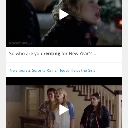
So
who
are
you
renting
for
New
Year's...
Neighbors 2: Sorority Rising - Teddy Helps the Girls