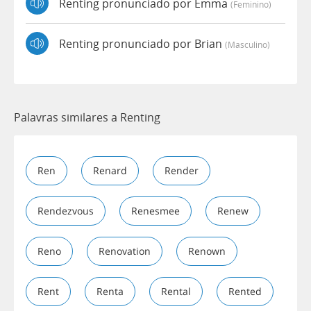
Renting pronunciado por Emma
(feminino)
Renting pronunciado por Brian
(masculino)
Palavras similares a Renting
Ren
Renard
Render
Rendezvous
Renesmee
Renew
Reno
Renovation
Renown
Rent
Renta
Rental
Rented