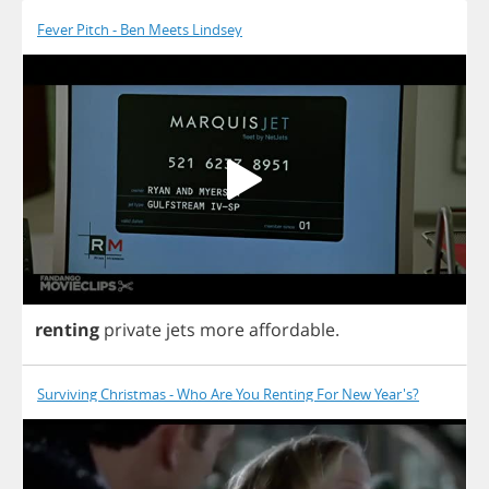
Fever Pitch - Ben Meets Lindsey
renting
private
jets
more
affordable
.
Surviving Christmas - Who Are You Renting For New Year's?