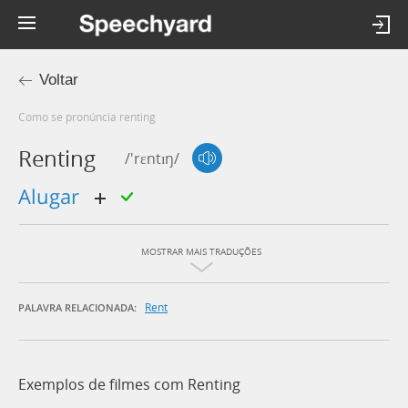
Voltar
Como se pronúncia renting
Renting
/'rɛntɪŋ/
alugar
MOSTRAR MAIS TRADUÇÕES
Rent
PALAVRA RELACIONADA:
Exemplos de filmes com Renting