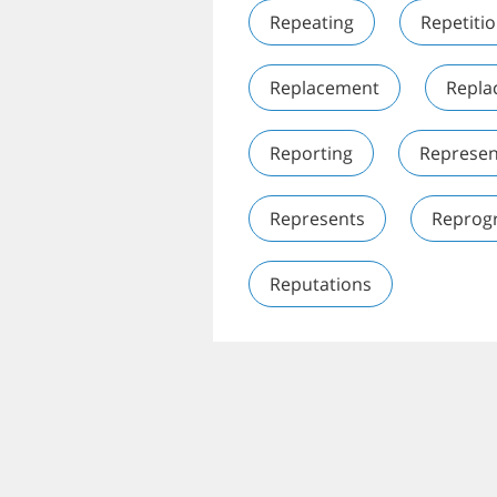
Repeating
Repetiti
Replacement
Repla
Reporting
Represen
Represents
Reprog
Reputations