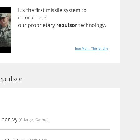
It's
the
first
missile
system
to
incorporate
our
proprietary
repulsor
technology
.
Iron Man - The Jericho
epulsor
 por Ivy
(criança, Garota)
 por Joanna