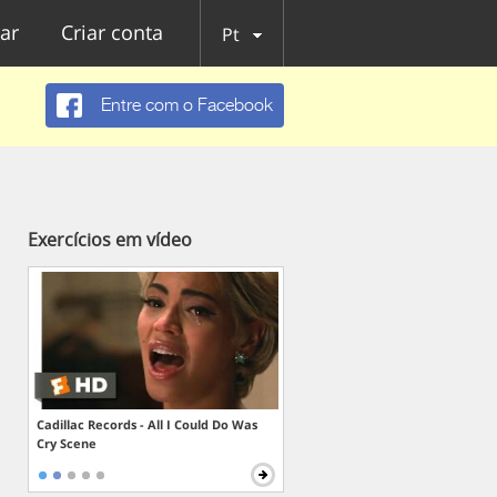
ar
Criar conta
Pt
Entre com o Facebook
Exercícios em vídeo
Cadillac Records - All I Could Do Was
Cry Scene