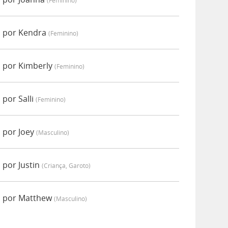
(feminino)
o por Kendra
(feminino)
 por Kimberly
(feminino)
por Salli
(feminino)
 por Joey
(masculino)
 por Justin
(criança, Garoto)
o por Matthew
(masculino)