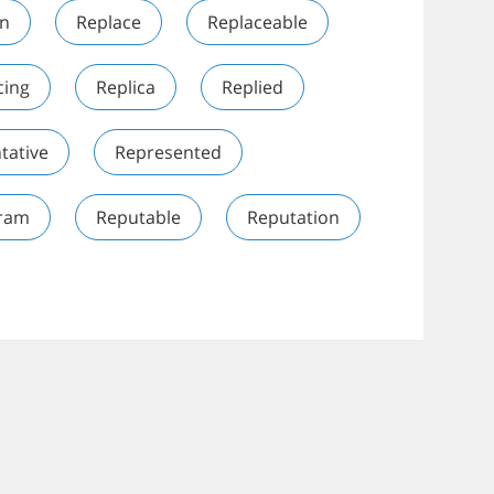
on
Replace
Replaceable
cing
Replica
Replied
tative
Represented
ram
Reputable
Reputation