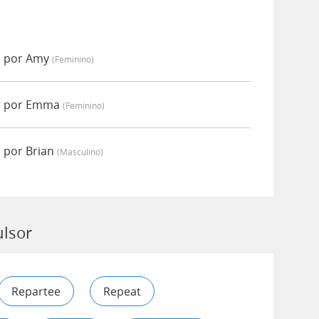
o por Amy
(feminino)
o por Emma
(feminino)
 por Brian
(masculino)
ulsor
Repartee
Repeat