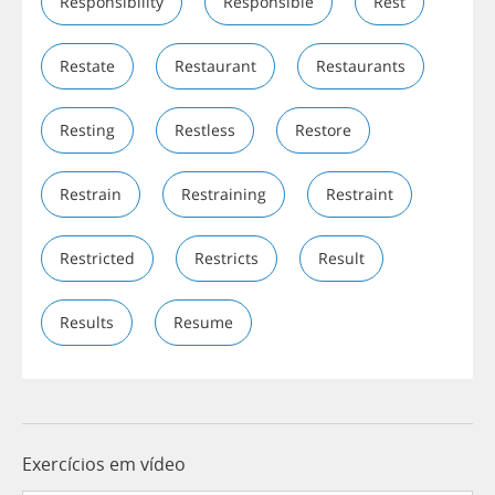
Responsibility
Responsible
Rest
Restate
Restaurant
Restaurants
Resting
Restless
Restore
Restrain
Restraining
Restraint
Restricted
Restricts
Result
Results
Resume
Exercícios em vídeo