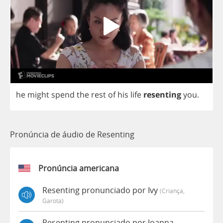
he
might
spend
the
rest
of
his
life
resenting
you
.
Pronúncia de áudio de Resenting
Pronúncia americana
Resenting pronunciado por Ivy
(criança,
Garota)
Resenting pronunciado por Joanna