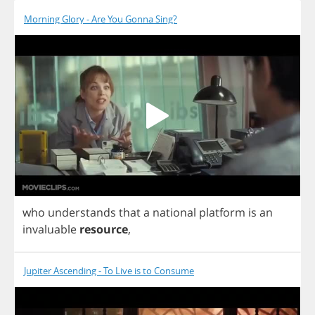
Morning Glory - Are You Gonna Sing?
who
understands
that
a
national
platform
is
an
invaluable
resource
,
Jupiter Ascending - To Live is to Consume