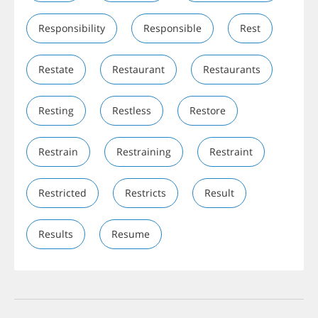
Responsibility
Responsible
Rest
Restate
Restaurant
Restaurants
Resting
Restless
Restore
Restrain
Restraining
Restraint
Restricted
Restricts
Result
Results
Resume