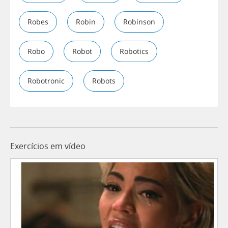
Robes
Robin
Robinson
Robo
Robot
Robotics
Robotronic
Robots
Exercícios em vídeo