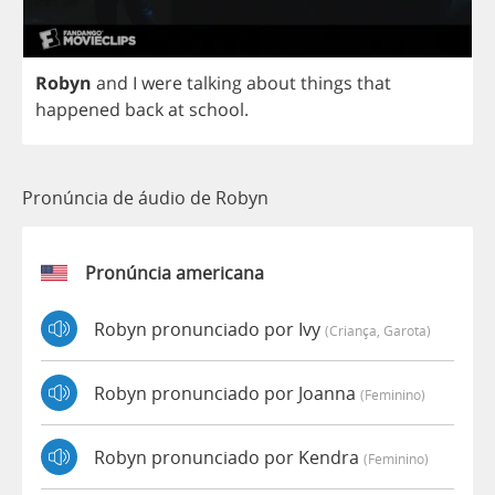
Robyn
and
I
were
talking
about
things
that
happened
back
at
school
.
Pronúncia de áudio de Robyn
Pronúncia americana
Robyn pronunciado por Ivy
(criança, Garota)
Robyn pronunciado por Joanna
(feminino)
Robyn pronunciado por Kendra
(feminino)