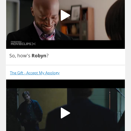
So
, how's
Robyn
?
The Gift - Accept My Apology