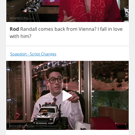
Rod
Randall
comes
back
from
Vienna
?
I
fall
in
love
with
him
?
Soapdish - Script Changes