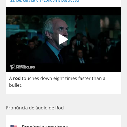
G.I. Joe: Retaliation - London is Destroyed
A
rod
touches
down
eight
times
faster
than
a
bullet
.
Pronúncia de áudio de Rod
Pronúncia americana