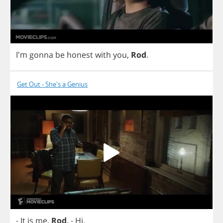
I'm
gonna
be
honest
with
you
,
Rod
.
Get Out - She's a Genius
-
It
is
me
,
Rod
.
-
Hi
.