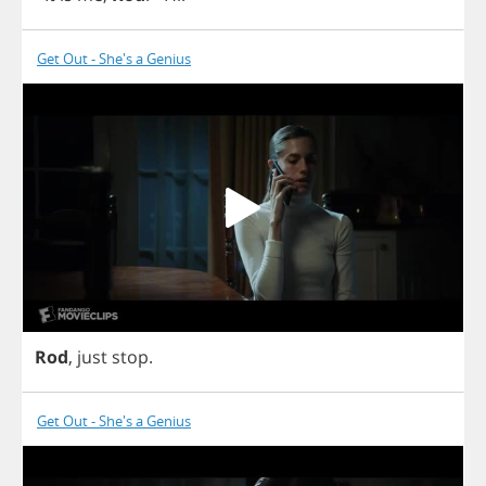
Get Out - She's a Genius
Rod
,
just
stop
.
Get Out - She's a Genius