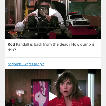
Rod
Randall
is
back
from
the
dead
?
How
dumb
is
this
?
Soapdish - Script Changes