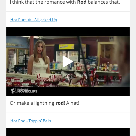
I
think
that
the
romance
with
Rod
balances
that
.
Hot Pursuit - All Jacked Up
Or
make
a
lightning
rod
!
A
hat
!
Hot Rod - Trippin' Balls