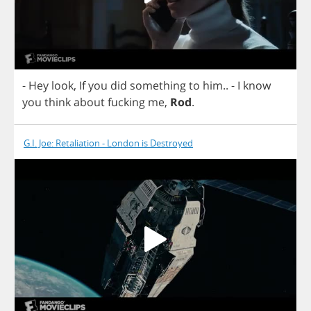
-
Hey
look
,
If
you
did
something
to
him
..
-
I
know
you
think
about
fucking
me
,
Rod
.
G.I. Joe: Retaliation - London is Destroyed