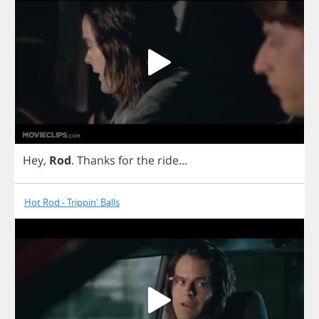
Hey
,
Rod
.
Thanks
for
the
ride
...
Hot Rod - Trippin' Balls