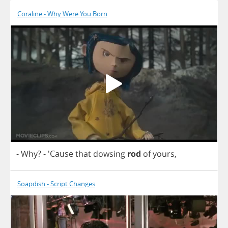
Coraline - Why Were You Born
-
Why
?
- 'Cause
that
dowsing
rod
of
yours
,
Soapdish - Script Changes