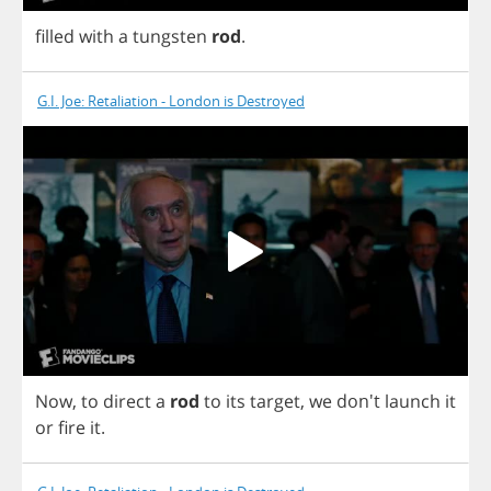
filled
with
a
tungsten
rod
.
G.I. Joe: Retaliation - London is Destroyed
Now
,
to
direct
a
rod
to
its
target
,
we
don't
launch
it
or
fire
it
.