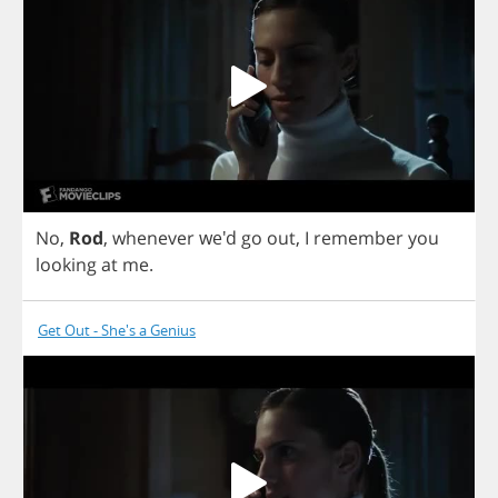
No
,
Rod
,
whenever
we'd
go
out
,
I
remember
you
looking
at
me
.
Get Out - She's a Genius