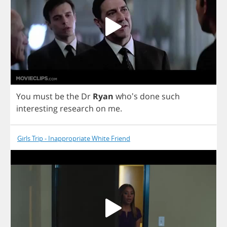
You
must
be
the
Dr
Ryan
who's
done
such
interesting
research
on
me
.
Girls Trip - Inappropriate White Friend