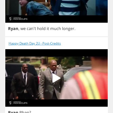
Ryan
,
we
can't
hold
it
much
longer
.
Happy Death Day 2U - Post-Credits
Ryan
Phan
?