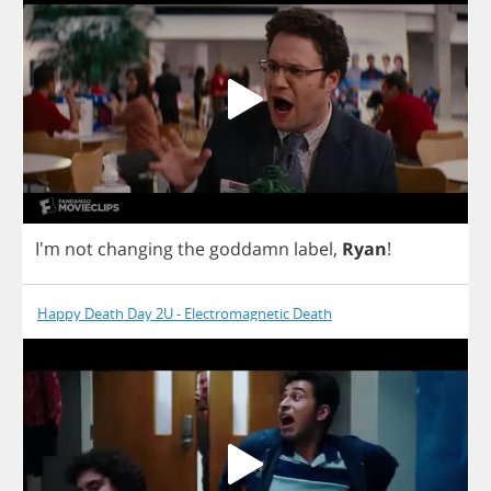
I'm
not
changing
the
goddamn
label
,
Ryan
!
Happy Death Day 2U - Electromagnetic Death