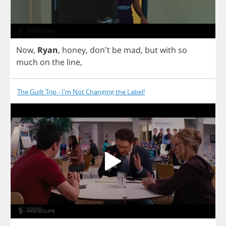
Now
,
Ryan
,
honey
, don't
be
mad
,
but
with
so
much
on
the
line
,
The Guilt Trip - I'm Not Changing the Label!