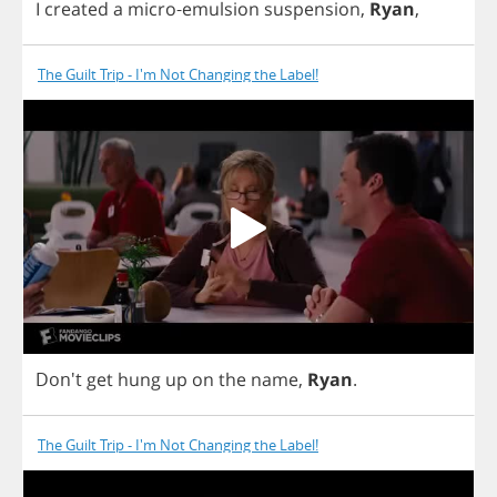
I
created
a
micro
-
emulsion
suspension
,
Ryan
,
The Guilt Trip - I'm Not Changing the Label!
Don't
get
hung
up
on
the
name
,
Ryan
.
The Guilt Trip - I'm Not Changing the Label!