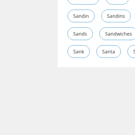
Sandin
Sandins
Sands
Sandwiches
Sank
Santa