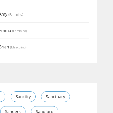
 Amy
(feminino)
r Emma
(feminino)
Brian
(masculino)
d
Sanctity
Sanctuary
Sanders
Sandford