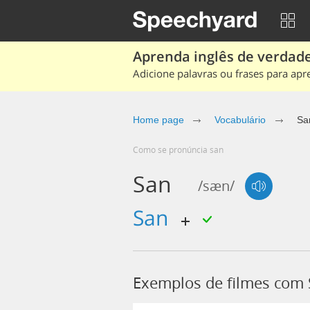
Aprenda inglês de verdade
Adicione palavras ou frases para apr
Home page
Vocabulário
Sa
Como se pronúncia san
San
/sæn/
san
Exemplos de filmes com