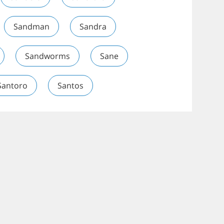
Sandman
Sandra
Sandworms
Sane
Santoro
Santos