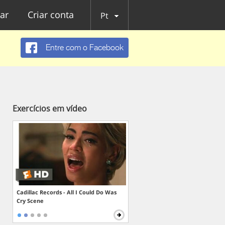
ar
Criar conta
Pt
Entre com o Facebook
Exercícios em vídeo
Cadillac Records - All I Could Do Was
Cry Scene