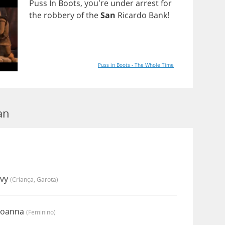
Puss
In
Boots
, you're
under
arrest
for
the
robbery
of
the
San
Ricardo
Bank
!
Puss in Boots - The Whole Time
an
Ivy
(criança, Garota)
 Joanna
(feminino)