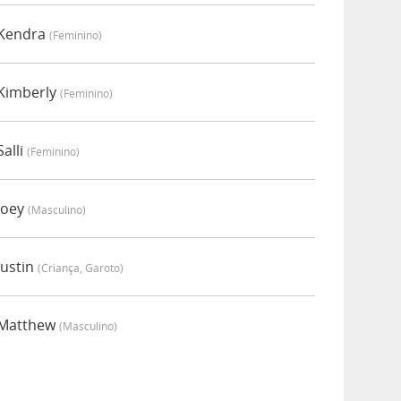
 Kendra
(feminino)
Kimberly
(feminino)
alli
(feminino)
Joey
(masculino)
Justin
(criança, Garoto)
 Matthew
(masculino)