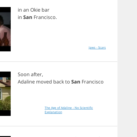
in
an
Okie
bar
in
San
Francisco
.
Jaws - Scars
Soon
after
,
Adaline
moved
back
to
San
Francisco
The Age of Adaline - No Scientific
Explanation