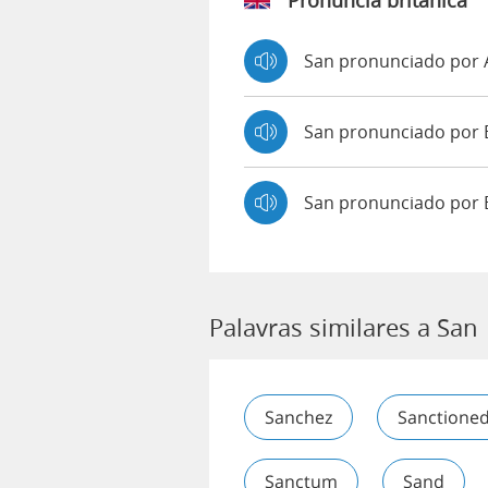
Pronúncia britânica
San pronunciado por
San pronunciado po
San pronunciado por 
Palavras similares a San
Sanchez
Sanctione
Sanctum
Sand