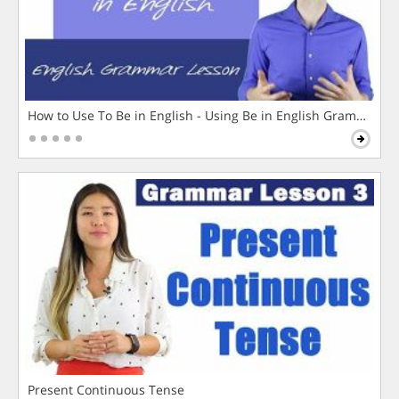
How to Use To Be in English - Using Be in English Grammar L
Present Continuous Tense