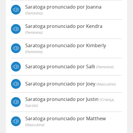
Saratoga pronunciado por Joanna
(feminino)
Saratoga pronunciado por Kendra
(feminino)
Saratoga pronunciado por Kimberly
(feminino)
Saratoga pronunciado por Salli
(feminino)
Saratoga pronunciado por Joey
(masculino)
Saratoga pronunciado por Justin
(criança,
Garoto)
Saratoga pronunciado por Matthew
(masculino)