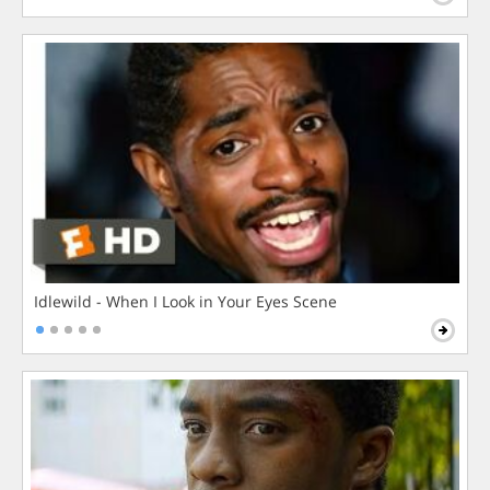
Idlewild - When I Look in Your Eyes Scene