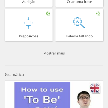
Audição
Criar uma frase
Preposições
Palavra faltando
Mostrar mais
Gramática