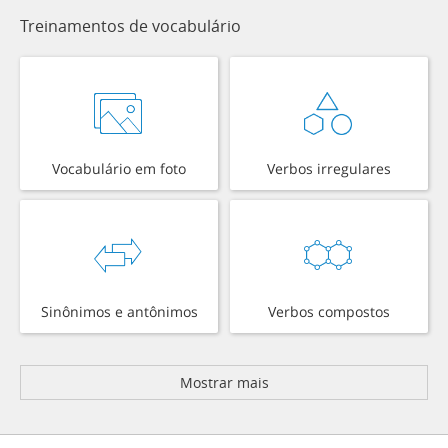
Treinamentos de vocabulário
Vocabulário em foto
Verbos irregulares
Sinônimos e antônimos
Verbos compostos
Mostrar mais