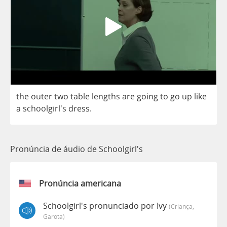
the
outer
two
table
lengths
are
going
to
go
up
like
a
schoolgirl's
dress
.
Pronúncia de áudio de Schoolgirl's
Pronúncia americana
Schoolgirl's pronunciado por Ivy
(criança,
Garota)