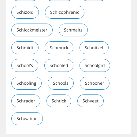
Schizoid
Schizophrenic
Schlockmeister
Schmaltz
Schmidt
Schmuck
Schnitzel
School's
Schooled
Schoolgirl
Schooling
Schools
Schooner
Schrader
Schtick
Schveet
Schwabbe