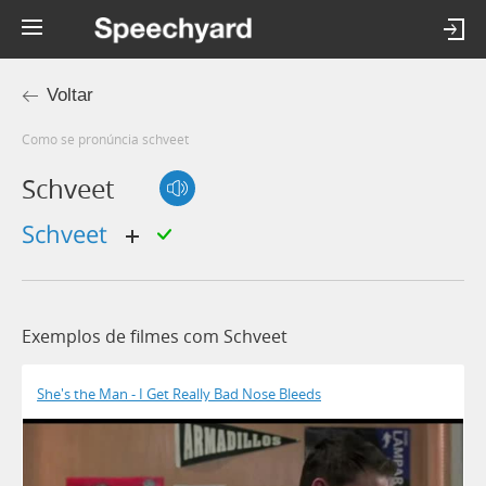
Voltar
Como se pronúncia schveet
Schveet
schveet
Exemplos de filmes com Schveet
She's the Man - I Get Really Bad Nose Bleeds