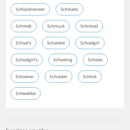
Schlockmeister
Schmaltz
Schmidt
Schmuck
Schnitzel
School's
Schooled
Schoolgirl
Schoolgirl's
Schooling
Schools
Schooner
Schrader
Schtick
Schwabbe