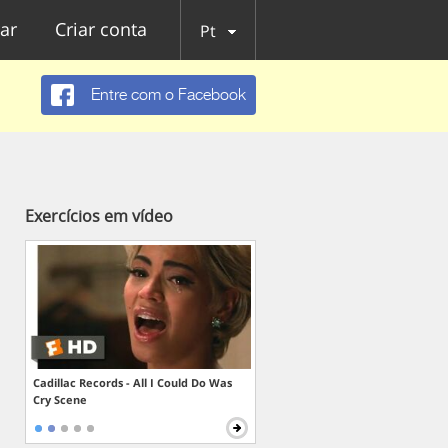
ar
Criar conta
Pt
Entre com o Facebook
Exercícios em vídeo
Cadillac Records - All I Could Do Was
Cry Scene