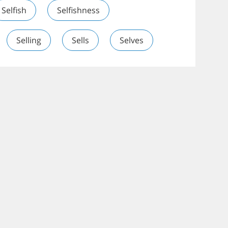
Selfish
Selfishness
Selling
Sells
Selves