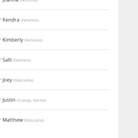
(feminino)
or Kendra
(feminino)
r Kimberly
(feminino)
 Salli
(feminino)
r Joey
(masculino)
r Justin
(criança, Garoto)
or Matthew
(masculino)