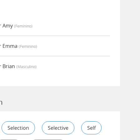
or Amy
(feminino)
por Emma
(feminino)
r Brian
(masculino)
n
Selection
Selective
Self