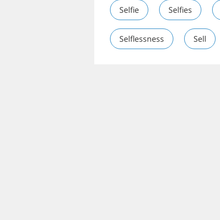
Selfie
Selfies
Selflessness
Sell