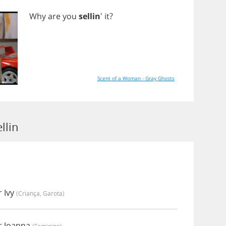
Why
are
you
sellin
'
it
?
Scent of a Woman - Gray Ghosts
llin
r Ivy
(criança, Garota)
r Joanna