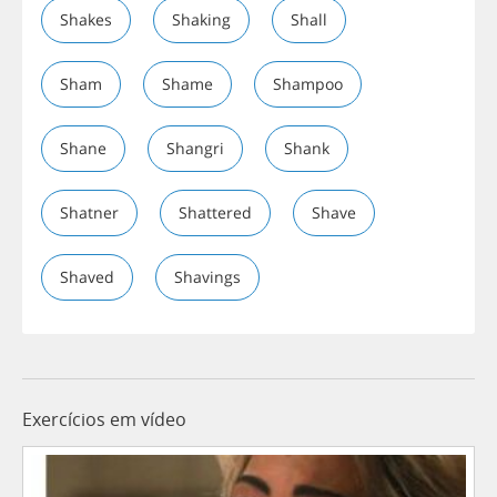
Shakes
Shaking
Shall
Sham
Shame
Shampoo
Shane
Shangri
Shank
Shatner
Shattered
Shave
Shaved
Shavings
Exercícios em vídeo