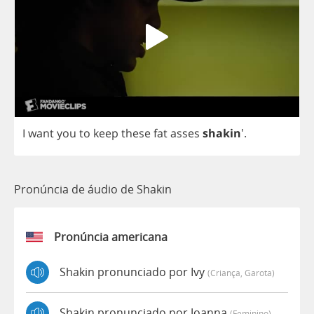
I
want
you
to
keep
these
fat
asses
shakin
'.
Pronúncia de áudio de Shakin
Pronúncia americana
Shakin pronunciado por Ivy
(criança, Garota)
Shakin pronunciado por Joanna
(feminino)