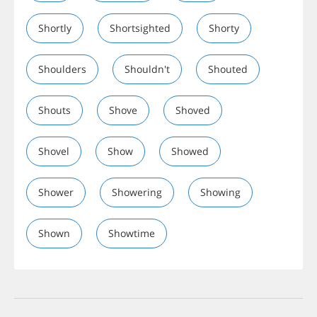
Shortly
Shortsighted
Shorty
Shoulders
Shouldn't
Shouted
Shouts
Shove
Shoved
Shovel
Show
Showed
Shower
Showering
Showing
Shown
Showtime