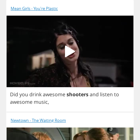
Mean Girls - You're Plastic
Did
you
drink
awesome
shooters
and
listen
to
awesome
music
,
Newtown - The Waiting Room