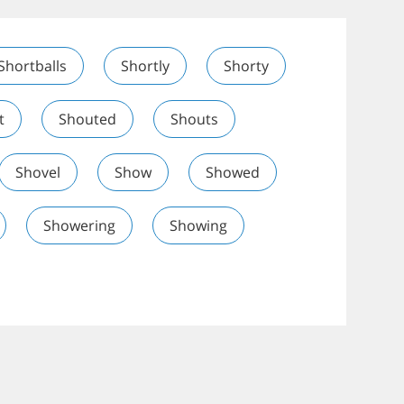
Shortballs
Shortly
Shorty
t
Shouted
Shouts
Shovel
Show
Showed
Showering
Showing