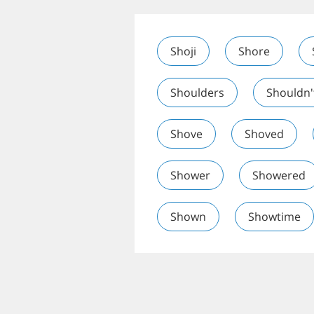
Shoji
Shore
Shoulders
Shouldn'
Shove
Shoved
Shower
Showered
Shown
Showtime