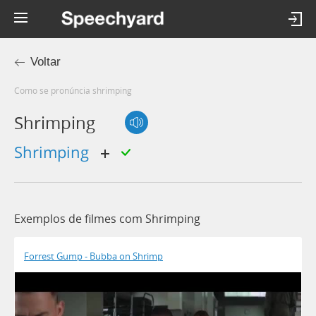
Voltar
Como se pronúncia shrimping
Shrimping
shrimping
Exemplos de filmes com Shrimping
Forrest Gump - Bubba on Shrimp