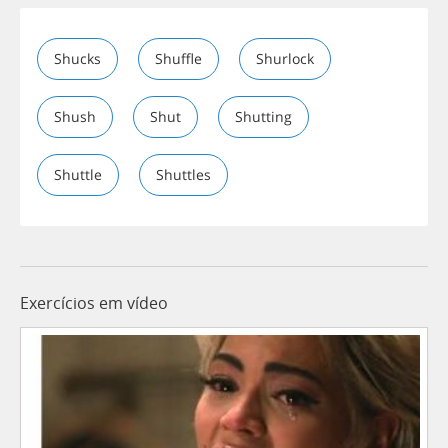
Shucks
Shuffle
Shurlock
Shush
Shut
Shutting
Shuttle
Shuttles
Exercícios em vídeo