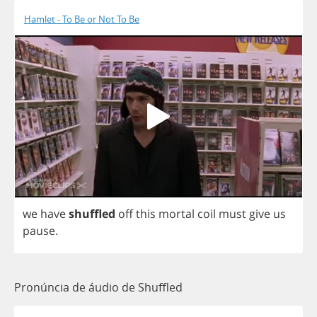
Hamlet - To Be or Not To Be
we
have
shuffled
off
this
mortal
coil
must
give
us
pause
.
Pronúncia de áudio de Shuffled