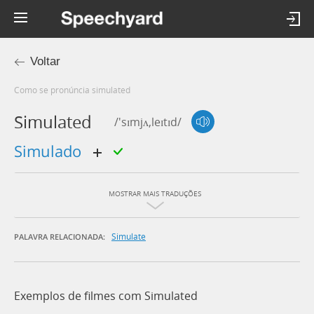
Voltar
Como se pronúncia simulated
Simulated
/'sɪmjʌ,leɪtɪd/
simulado
MOSTRAR MAIS TRADUÇÕES
Simulate
PALAVRA RELACIONADA:
Exemplos de filmes com Simulated