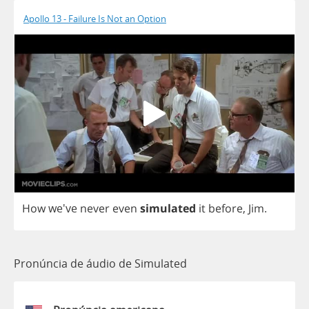
Apollo 13 - Failure Is Not an Option
How
we've
never
even
simulated
it
before
,
Jim
.
Pronúncia de áudio de Simulated