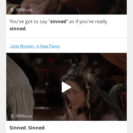
You've
got
to
say
"
sinned
"
as
if
you've
really
sinned
.
Little Women - A New Player
Sinned
.
Sinned
.