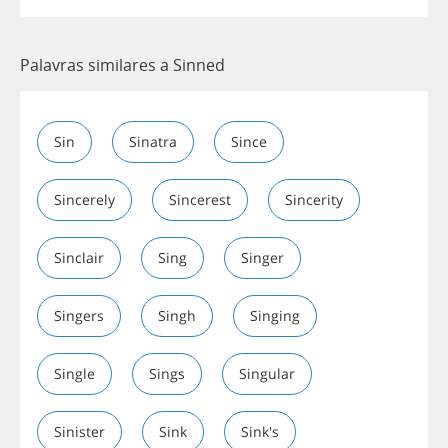
Palavras similares a Sinned
Sin
Sinatra
Since
Sincerely
Sincerest
Sincerity
Sinclair
Sing
Singer
Singers
Singh
Singing
Single
Sings
Singular
Sinister
Sink
Sink's