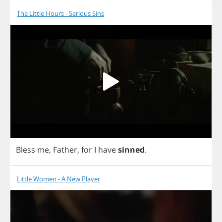
The Little Hours - Serious Sins
Bless
me
,
Father
,
for
I
have
sinned
.
Little Women - A New Player