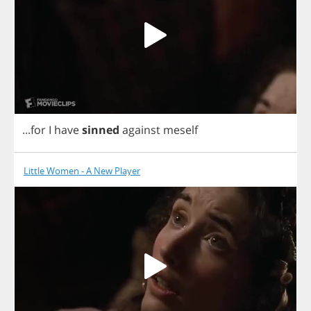
...
for
I
have
sinned
against
meself
Little Women - A New Player