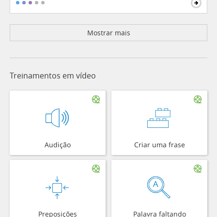
Mostrar mais
Treinamentos em vídeo
Audição
Criar uma frase
Preposições
Palavra faltando