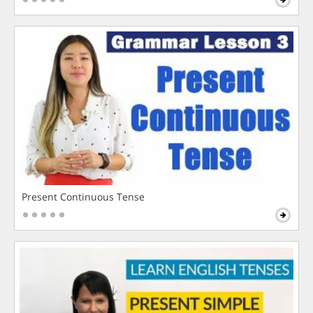
Present Continuous Tense