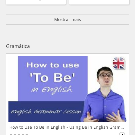
Mostrar mais
Gramática
How to Use To Be in English - Using Be in English Grammar L