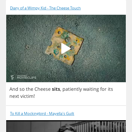
Diary of a Wimpy Kid - The Cheese Touch
And
so
the
Cheese
sits
,
patiently
waiting
for
its
next
victim
!
To Kill a Mockingbird - Mayella's Guilt