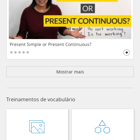
Present Simple or Present Continuous?
Mostrar mais
Treinamentos de vocabulário