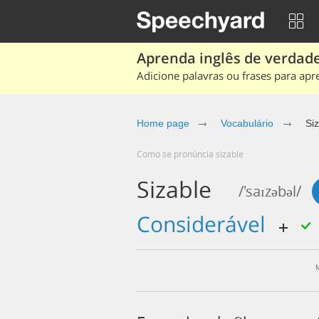
Aprenda inglês de verdade
Adicione palavras ou frases para apr
Home page
Vocabulário
Si
Como se pronúncia sizable
Sizable
/'saɪzəbəl/
considerável