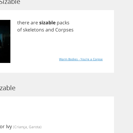
Sizable
there
are
sizable
packs
of
skeletons
and
Corpses
Warm Bodies - You're a Corpse
zable
or Ivy
(criança, Garota)