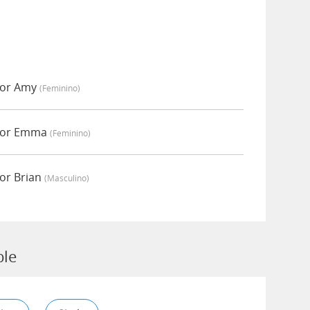
por Amy
(feminino)
 por Emma
(feminino)
or Brian
(masculino)
ble