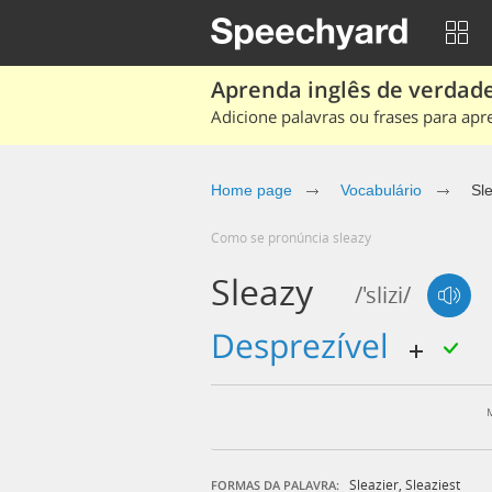
Aprenda inglês de verdade
Adicione palavras ou frases para apr
Home page
Vocabulário
Sl
Como se pronúncia sleazy
Sleazy
/'slizi/
desprezível
Sleazier
,
Sleaziest
FORMAS DA PALAVRA: