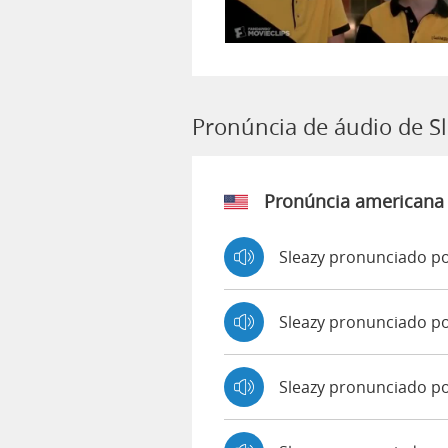
Pronúncia de áudio de S
Pronúncia americana
Sleazy pronunciado po
Sleazy pronunciado p
Sleazy pronunciado p