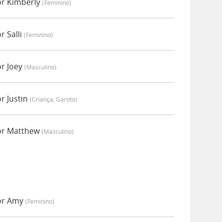
or Kimberly
(feminino)
r Salli
(feminino)
or Joey
(masculino)
r Justin
(criança, Garoto)
or Matthew
(masculino)
por Amy
(feminino)