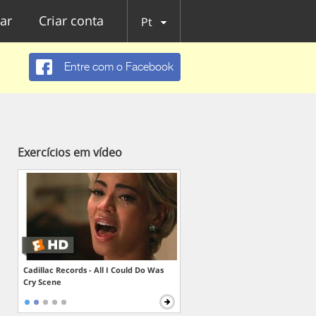
ar
Criar conta
Pt
Entre com o Facebook
Exercícios em vídeo
Cadillac Records - All I Could Do Was
Cry Scene