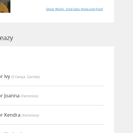
Ghost World - Enid Gets Hired and Fired
leazy
r Ivy
(criança, Garota)
or Joanna
(feminino)
or Kendra
(feminino)