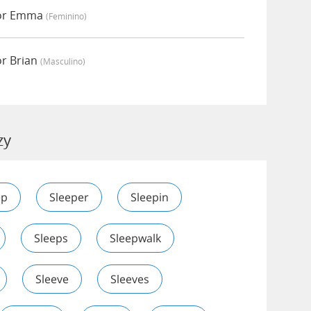
por Emma
(feminino)
or Brian
(masculino)
zy
ep
Sleeper
Sleepin
Sleeps
Sleepwalk
Sleeve
Sleeves