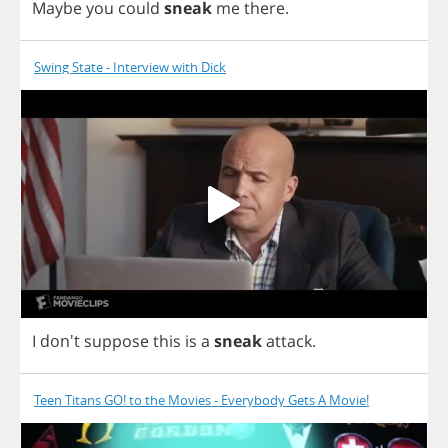
Maybe
you
could
sneak
me
there
.
Swing State - Interview with Dick
I
don't
suppose
this
is
a
sneak
attack
.
Teen Titans GO! to the Movies - Everybody Gets A Movie!