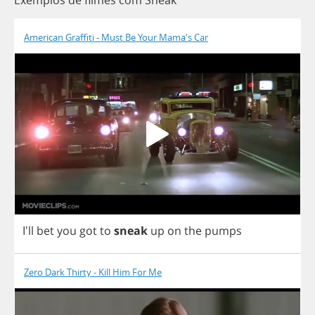
Exemplos de filmes com Sneak
American Graffiti - Must Be Your Mama's Car
I'll
bet
you
got
to
sneak
up
on
the
pumps
Zero Dark Thirty - Kill Him For Me