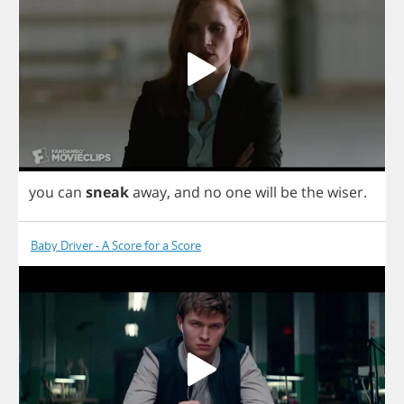
you
can
sneak
away
,
and
no
one
will
be
the
wiser
.
Baby Driver - A Score for a Score