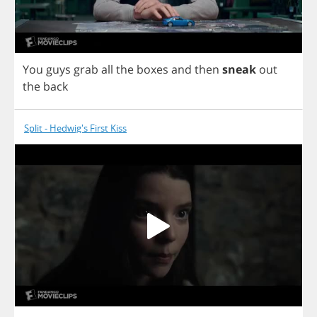
You
guys
grab
all
the
boxes
and
then
sneak
out
the
back
Split - Hedwig's First Kiss