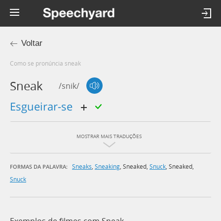
Voltar
Como se pronúncia sneak
Sneak
/snik/
esgueirar-se
MOSTRAR MAIS TRADUÇÕES
Sneaks
,
Sneaking
,
Sneaked
,
Snuck
,
Sneaked
,
FORMAS DA PALAVRA:
Snuck