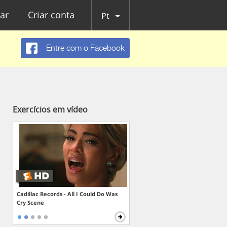
ar
Criar conta
Pt
Entre com o Facebook
Exercícios em vídeo
Cadillac Records - All I Could Do Was
Cry Scene