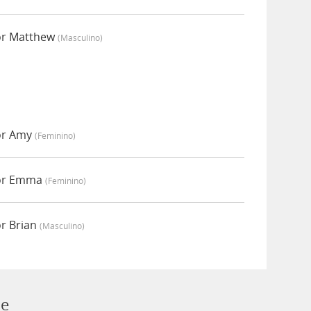
or Matthew
(masculino)
or Amy
(feminino)
por Emma
(feminino)
or Brian
(masculino)
ie