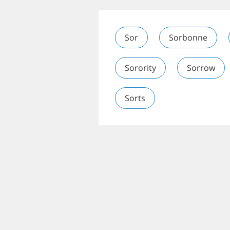
Sor
Sorbonne
Sorority
Sorrow
Sorts