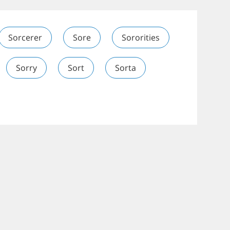
Sorcerer
Sore
Sororities
Sorry
Sort
Sorta