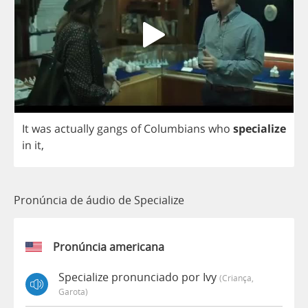
It
was
actually
gangs
of
Columbians
who
specialize
in
it
,
Pronúncia de áudio de Specialize
Pronúncia americana
Specialize pronunciado por Ivy
(criança,
Garota)