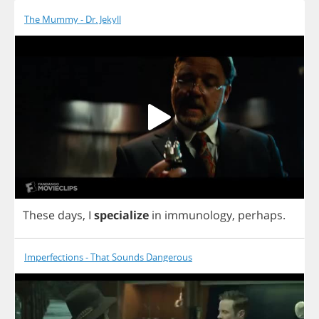
The Mummy - Dr. Jekyll
These
days
,
I
specialize
in
immunology
,
perhaps
.
Imperfections - That Sounds Dangerous