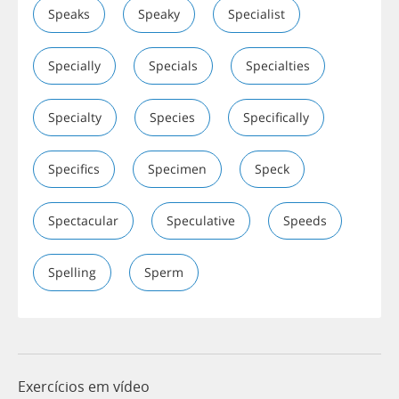
Speaks
Speaky
Specialist
Specially
Specials
Specialties
Specialty
Species
Specifically
Specifics
Specimen
Speck
Spectacular
Speculative
Speeds
Spelling
Sperm
Exercícios em vídeo