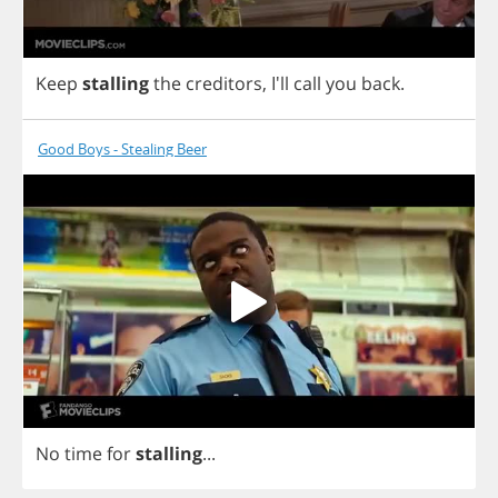
Keep
stalling
the
creditors
,
I'll
call
you
back
.
Good Boys - Stealing Beer
No
time
for
stalling
...