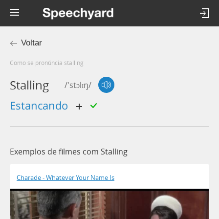
Voltar
Como se pronúncia stalling
Stalling
/'stɔlɪŋ/
estancando
Exemplos de filmes com Stalling
Charade - Whatever Your Name Is