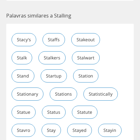
Palavras similares a Stalling
Stacy's
Staffs
Stakeout
Stalk
Stalkers
Stalwart
Stand
Startup
Station
Stationary
Stations
Statistically
Statue
Status
Statute
Stavro
Stay
Stayed
Stayin