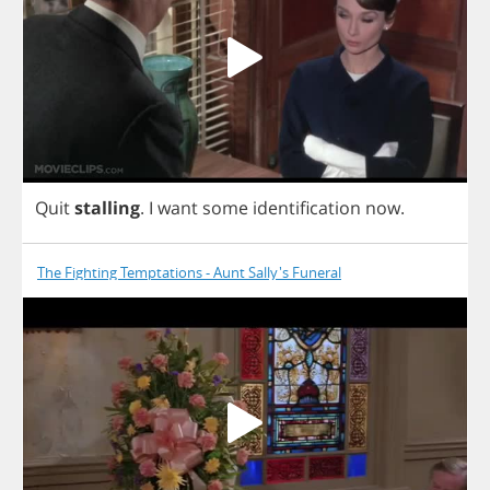
Quit
stalling
.
I
want
some
identification
now
.
The Fighting Temptations - Aunt Sally's Funeral