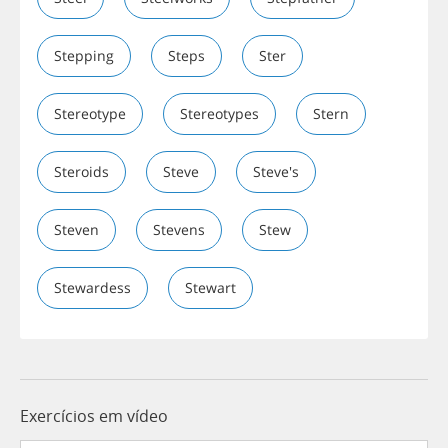
Stepping
Steps
Ster
Stereotype
Stereotypes
Stern
Steroids
Steve
Steve's
Steven
Stevens
Stew
Stewardess
Stewart
Exercícios em vídeo