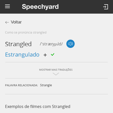
Voltar
Como se pronúncia strangled
Strangled
/'stræŋɡʌld/
estrangulado
MOSTRAR MAIS TRADUÇÕES
Strangle
PALAVRA RELACIONADA:
Exemplos de filmes com Strangled