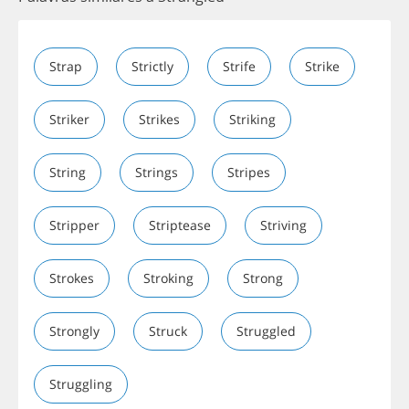
Strap
Strictly
Strife
Strike
Striker
Strikes
Striking
String
Strings
Stripes
Stripper
Striptease
Striving
Strokes
Stroking
Strong
Strongly
Struck
Struggled
Struggling