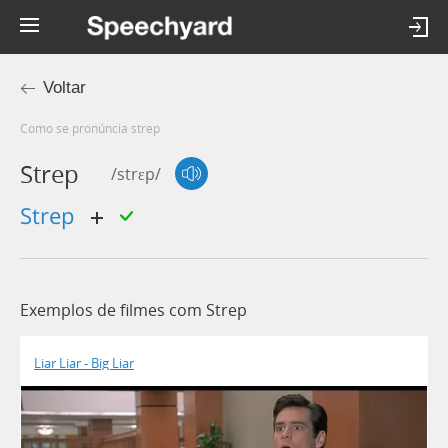
Voltar
Como se pronúncia strep
Strep
/strɛp/
strep
Exemplos de filmes com Strep
Liar Liar - Big Liar