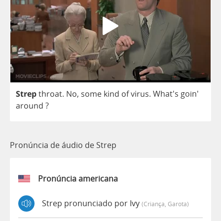
Strep
throat
.
No
,
some
kind
of
virus
.
What's goin'
around
?
Pronúncia de áudio de Strep
Pronúncia americana
Strep pronunciado por Ivy
(criança, Garota)