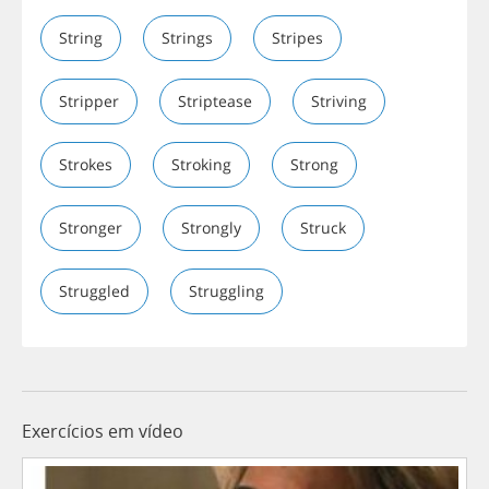
String
Strings
Stripes
Stripper
Striptease
Striving
Strokes
Stroking
Strong
Stronger
Strongly
Struck
Struggled
Struggling
Exercícios em vídeo