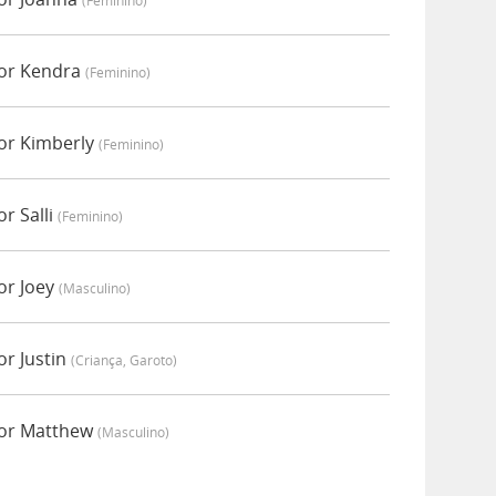
(feminino)
por Kendra
(feminino)
por Kimberly
(feminino)
r Salli
(feminino)
or Joey
(masculino)
or Justin
(criança, Garoto)
por Matthew
(masculino)