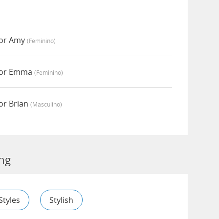
por Amy
(feminino)
 por Emma
(feminino)
or Brian
(masculino)
ing
Styles
Stylish