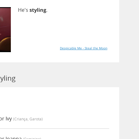
He's
styling
.
Despicable Me - Steal the Moon
yling
or Ivy
(criança, Garota)
por Joanna