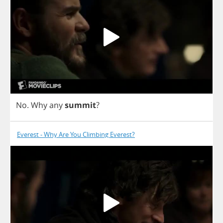
No
.
Why
any
summit
?
Everest - Why Are You Climbing Everest?