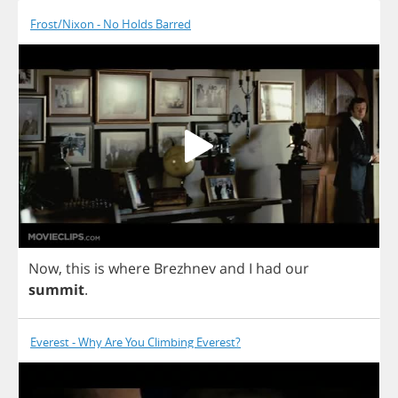
Frost/Nixon - No Holds Barred
Now
,
this
is
where
Brezhnev
and
I
had
our
summit
.
Everest - Why Are You Climbing Everest?