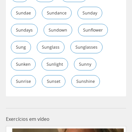
Sundae
Sundance
Sunday
Sundays
Sundown
Sunflower
Sung
Sunglass
Sunglasses
Sunken
Sunlight
Sunny
Sunrise
Sunset
Sunshine
Exercícios em vídeo