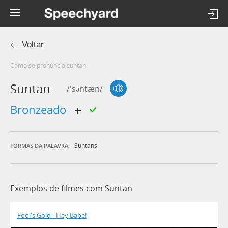
Voltar
Como se pronúncia suntan
Suntan
/'səntæn/
bronzeado
Suntans
FORMAS DA PALAVRA:
Exemplos de filmes com Suntan
Fool's Gold - Hey Babe!