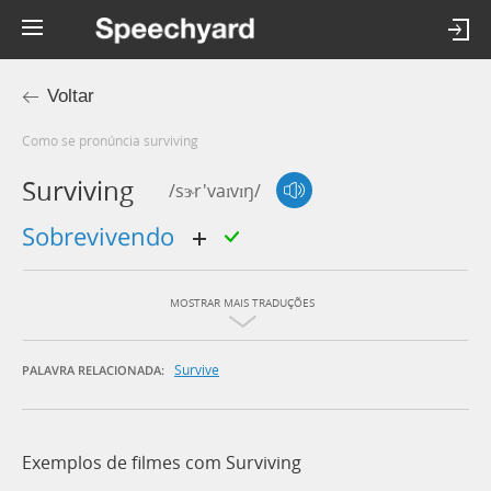
Voltar
Como se pronúncia surviving
Surviving
/sɝr'vaɪvɪŋ/
sobrevivendo
MOSTRAR MAIS TRADUÇÕES
Survive
PALAVRA RELACIONADA:
Exemplos de filmes com Surviving