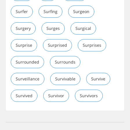
Surfer
Surfing
Surgeon
Surgery
Surges
Surgical
Surprise
Surprised
Surprises
Surrounded
Surrounds
Surveillance
Survivable
Survive
Survived
Survivor
Survivors