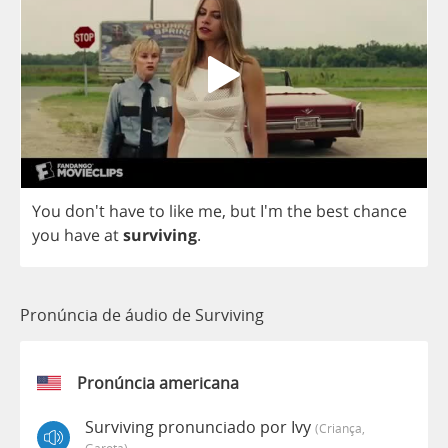
You
don't
have
to
like
me
,
but
I'm
the
best
chance
you
have
at
surviving
.
Pronúncia de áudio de Surviving
Pronúncia americana
Surviving pronunciado por Ivy
(criança,