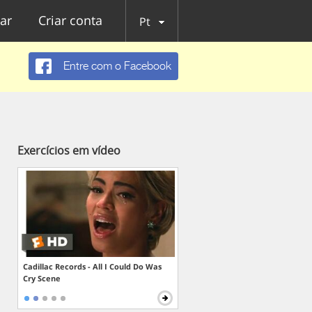
ar
Criar conta
Pt
Entre com o Facebook
Exercícios em vídeo
Cadillac Records - All I Could Do Was
Cry Scene