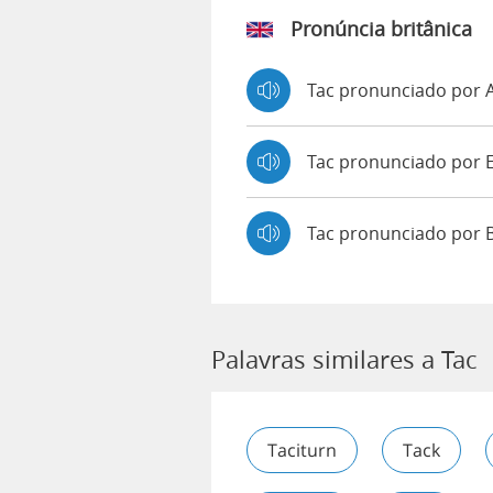
Pronúncia britânica
Tac pronunciado por
Tac pronunciado po
Tac pronunciado por 
Palavras similares a Tac
Taciturn
Tack