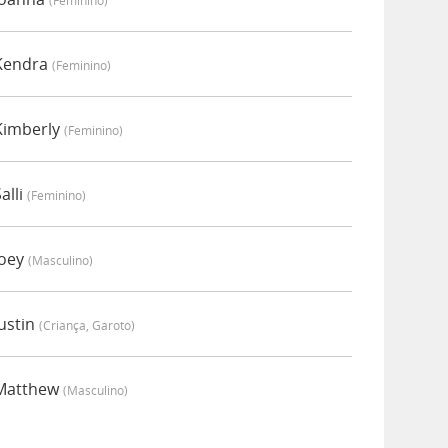
(feminino)
 Kendra
(feminino)
Kimberly
(feminino)
alli
(feminino)
Joey
(masculino)
ustin
(criança, Garoto)
 Matthew
(masculino)