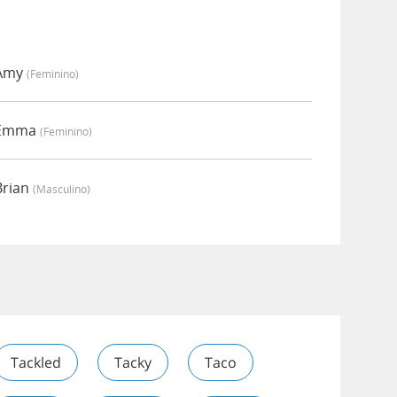
 Amy
(feminino)
r Emma
(feminino)
Brian
(masculino)
Tackled
Tacky
Taco