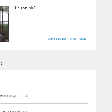
Tic
tac
,
sir
?
Dumb & Dumber - Urine Trouble
ac
Ivy
(criança, Garota)
Joanna