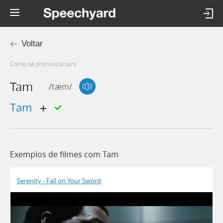
Voltar
Como se pronúncia tam
Tam
/tæm/
tam
Exemplos de filmes com Tam
Serenity - Fall on Your Sword