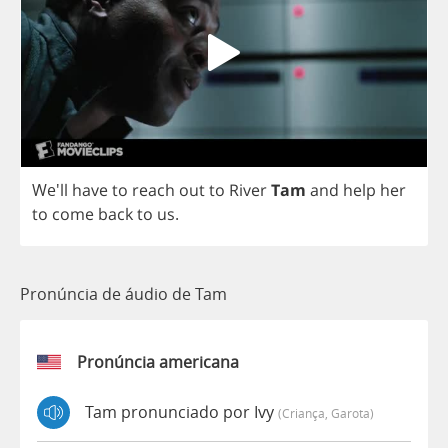
We'll
have
to
reach
out
to
River
Tam
and
help
her
to
come
back
to
us
.
Pronúncia de áudio de Tam
Pronúncia americana
Tam pronunciado por Ivy
(criança, Garota)