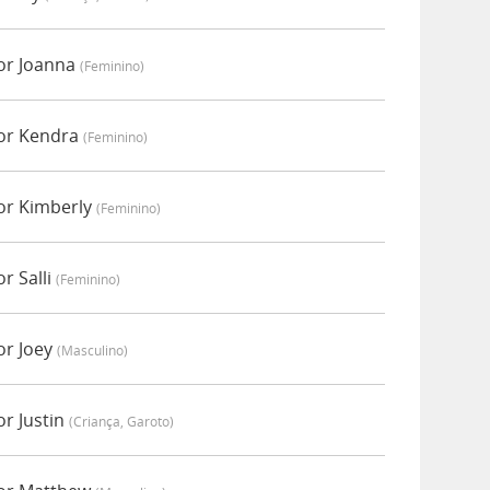
or Joanna
(feminino)
or Kendra
(feminino)
or Kimberly
(feminino)
r Salli
(feminino)
or Joey
(masculino)
r Justin
(criança, Garoto)