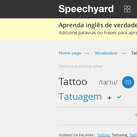
Aprenda inglês de verdade
Adicione palavras ou frases para apr
Home page
Vocabulário
Ta
Como se pronúncia tattoo
Tattoo
/tæ'tu/
tatuagem
Tattoos
,
Tattooing
,
Tatt
FORMAS DA PALAVRA: