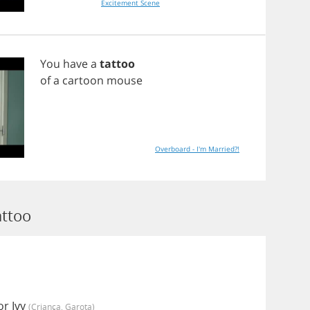
Excitement Scene
You
have
a
tattoo
of
a
cartoon
mouse
Overboard - I'm Married?!
attoo
or Ivy
(criança, Garota)