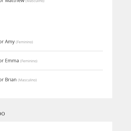
por Matthew
(masculino)
por Amy
(feminino)
por Emma
(feminino)
or Brian
(masculino)
oo