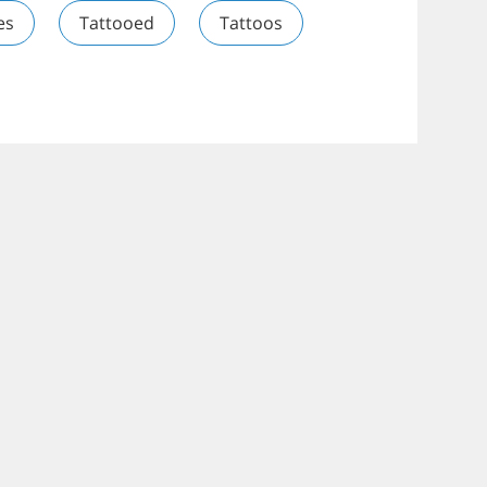
es
Tattooed
Tattoos