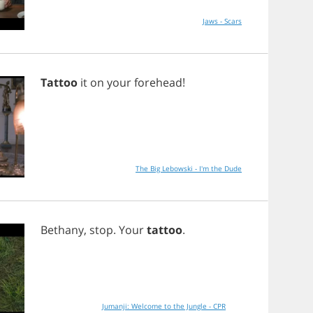
Jaws - Scars
Tattoo
it
on
your
forehead
!
The Big Lebowski - I'm the Dude
Bethany
,
stop
.
Your
tattoo
.
Jumanji: Welcome to the Jungle - CPR