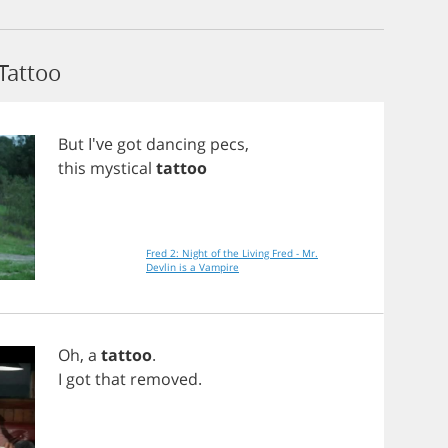
Tattoo
But
I've
got
dancing
pecs
,
this
mystical
tattoo
Fred 2: Night of the Living Fred - Mr.
Devlin is a Vampire
Oh
,
a
tattoo
.
I
got
that
removed
.