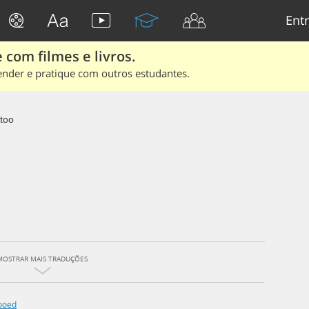
Entr
 com filmes e livros.
ender e pratique com outros estudantes.
ttoo
MOSTRAR MAIS TRADUÇÕES
ooed