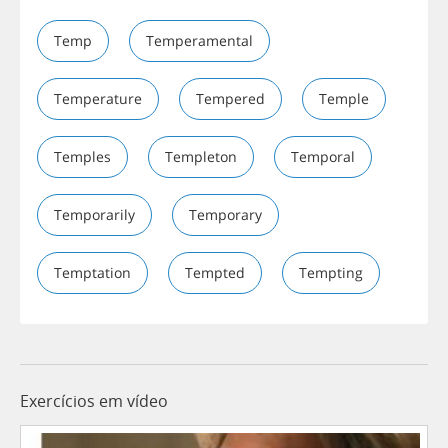
Temp
Temperamental
Temperature
Tempered
Temple
Temples
Templeton
Temporal
Temporarily
Temporary
Temptation
Tempted
Tempting
Exercícios em vídeo