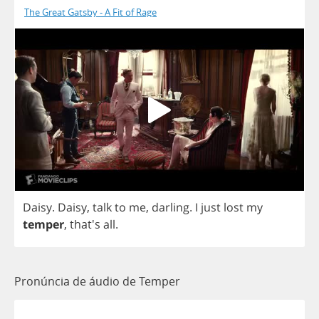
The Great Gatsby - A Fit of Rage
Daisy
.
Daisy
,
talk
to
me
,
darling
.
I
just
lost
my
temper
, that's
all
.
Pronúncia de áudio de Temper