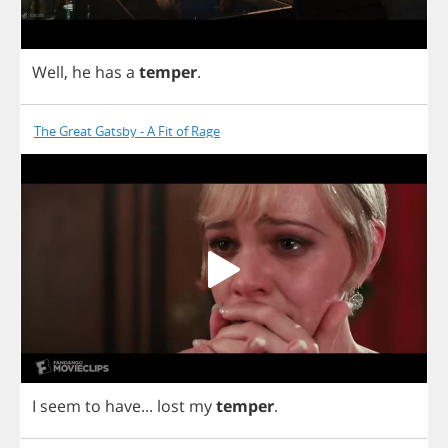
Well
,
he
has
a
temper
.
The Great Gatsby - A Fit of Rage
I
seem
to
have
...
lost
my
temper
.