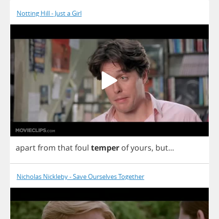
Notting Hill - Just a Girl
apart
from
that
foul
temper
of
yours
,
but
...
Nicholas Nickleby - Save Ourselves Together