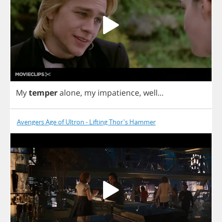
My
temper
alone
,
my
impatience
,
well
...
Avengers Age of Ultron - Lifting Thor's Hammer