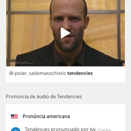
Bi
-
polar
,
sadomasochistic
tendencies
Pronúncia de áudio de Tendencies
Pronúncia americana
Tendencies pronunciado por Ivy
(criança,