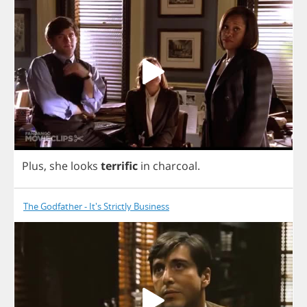
Plus
,
she
looks
terrific
in
charcoal
.
The Godfather - It's Strictly Business