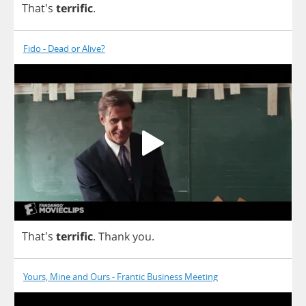
That's
terrific
.
Fido - Dead or Alive?
That's
terrific
.
Thank
you
.
Yours, Mine and Ours - Frantic Business Meeting