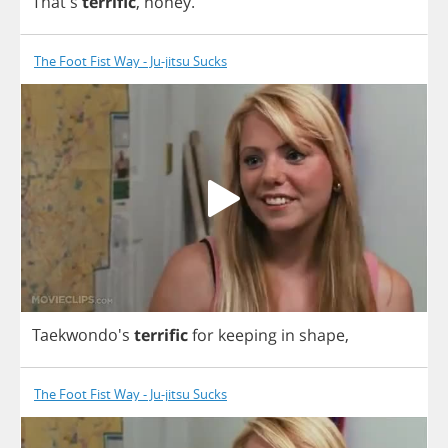
That's
terrific
,
honey
.
The Foot Fist Way - Ju-jitsu Sucks
Taekwondo's
terrific
for
keeping
in
shape
,
The Foot Fist Way - Ju-jitsu Sucks