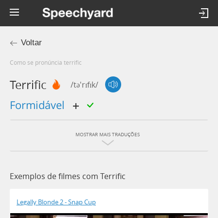
Voltar
Como se pronúncia terrific
Terrific
/tə'rɪfɪk/
formidável
MOSTRAR MAIS TRADUÇÕES
Exemplos de filmes com Terrific
Legally Blonde 2 - Snap Cup