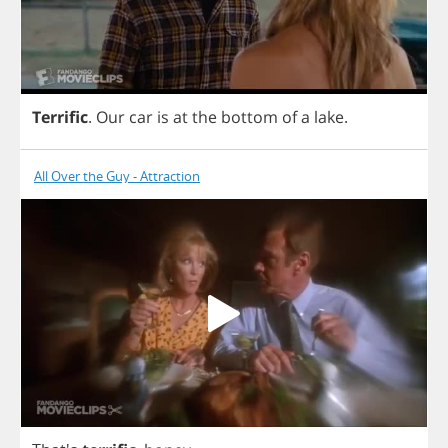
Terrific
.
Our
car
is
at
the
bottom
of
a
lake
.
All Over the Guy - Attraction