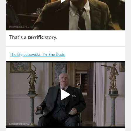
That's
a
terrific
story
.
The Big Lebowski - I'm the Dude