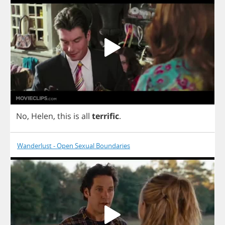
No
,
Helen
,
this
is
all
terrific
.
Wanderlust - Open Sexual Boundaries