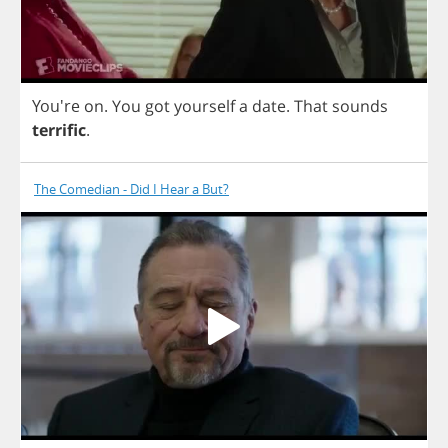
You're
on
.
You
got
yourself
a
date
.
That
sounds
terrific
.
The Comedian - Did I Hear a But?