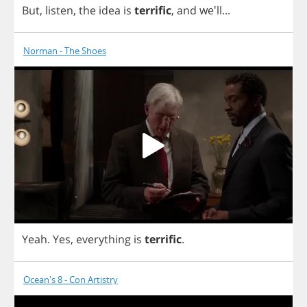
But
,
listen
,
the
idea
is
terrific
,
and
we'll...
Norman - The Shoes
Yeah
.
Yes
,
everything
is
terrific
.
Ocean's 8 - Con Artistry