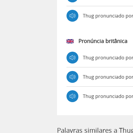
Thug pronunciado po
Pronúncia britânica
Thug pronunciado po
Thug pronunciado p
Thug pronunciado por
Palavras similares a Thu