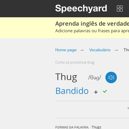
Aprenda inglês de verdade
Adicione palavras ou frases para apr
Home page
Vocabulário
Th
Como se pronúncia thug
Thug
/θəɡ/
bandido
Thugs
FORMAS DA PALAVRA: