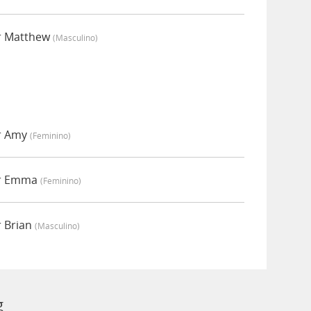
r Matthew
(masculino)
r Amy
(feminino)
or Emma
(feminino)
 Brian
(masculino)
g