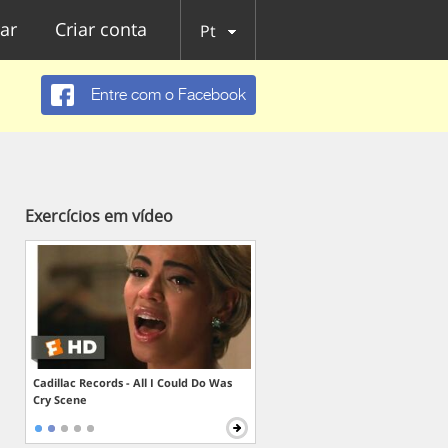
ar
Criar conta
Pt
Entre com o Facebook
Exercícios em vídeo
Cadillac Records - All I Could Do Was
Cry Scene