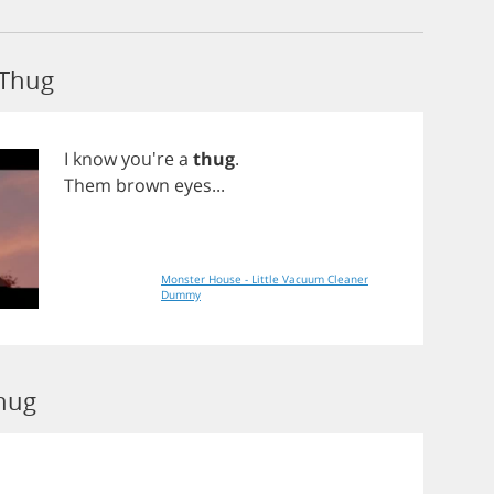
 Thug
I
know
you're
a
thug
.
Them
brown
eyes
...
Monster House - Little Vacuum Cleaner
Dummy
hug