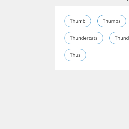
Thumb
Thumbs
Thundercats
Thund
Thus