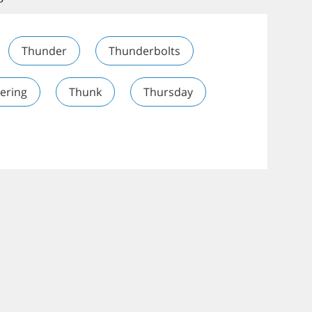
Thunder
Thunderbolts
ering
Thunk
Thursday