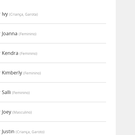
 Ivy
(criança, Garota)
r Joanna
(feminino)
r Kendra
(feminino)
r Kimberly
(feminino)
Salli
(feminino)
 Joey
(masculino)
 Justin
(criança, Garoto)