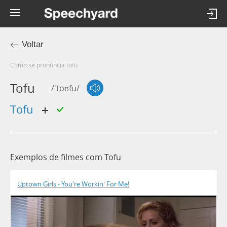
Voltar
Como se pronúncia tofu
Tofu
/'toʊfu/
tofu
Exemplos de filmes com Tofu
Uptown Girls - You're Workin' For Me!