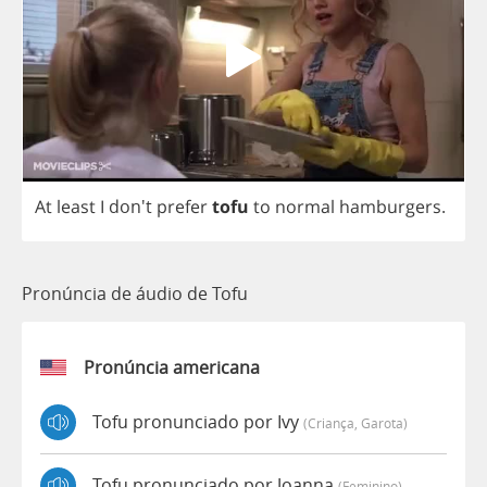
At
least
I
don't
prefer
tofu
to
normal
hamburgers
.
Pronúncia de áudio de Tofu
Pronúncia americana
Tofu pronunciado por Ivy
(criança, Garota)
Tofu pronunciado por Joanna
(feminino)