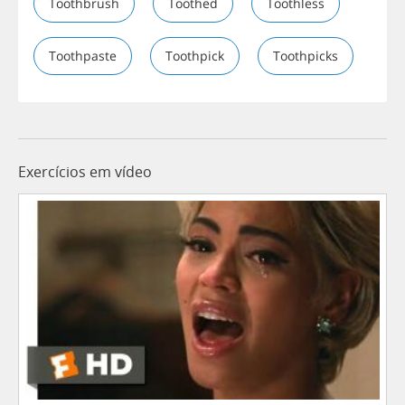
Toothbrush
Toothed
Toothless
Toothpaste
Toothpick
Toothpicks
Exercícios em vídeo