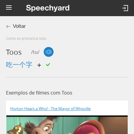
Voltar
Como se pronúncia toos
Toos
/tu/
吃一个字
Exemplos de filmes com Toos
Horton Hears a Who! - The Mayor of Whoville