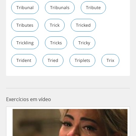
Tribunal
Tribunals
Tribute
Tributes
Trick
Tricked
Trickling
Tricks
Tricky
Trident
Tried
Triplets
Trix
Exercícios em vídeo