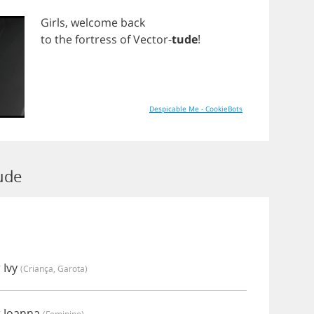
Girls
,
welcome
back
to
the
fortress
of
Vector
-
tude
!
Despicable Me - CookieBots
ude
 Ivy
(criança, Garota)
r Joanna