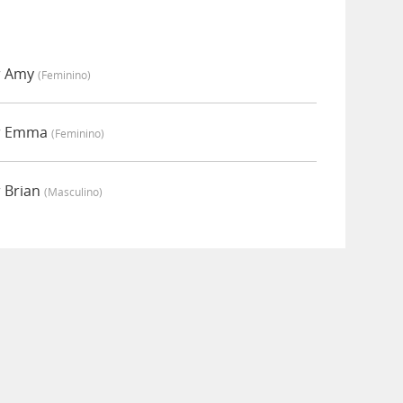
r Amy
(feminino)
or Emma
(feminino)
 Brian
(masculino)