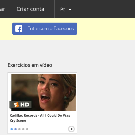
ar
Criar conta
Pt
Entre com o Facebook
Exercícios em vídeo
Cadillac Records - All I Could Do Was
Cry Scene