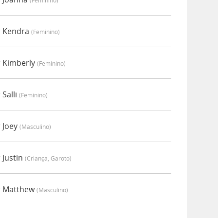
(feminino)
r Kendra
(feminino)
 Kimberly
(feminino)
Salli
(feminino)
 Joey
(masculino)
 Justin
(criança, Garoto)
r Matthew
(masculino)