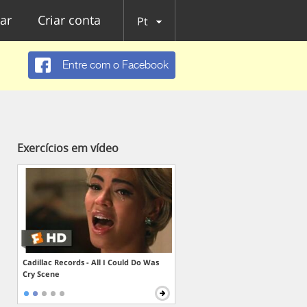
ar
Criar conta
Pt
Entre com o Facebook
Exercícios em vídeo
Cadillac Records - All I Could Do Was
Cry Scene