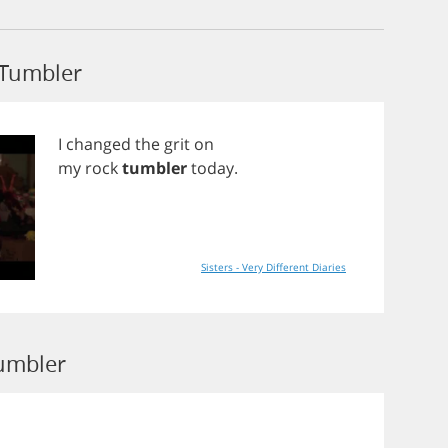
 Tumbler
I
changed
the
grit
on
my
rock
tumbler
today
.
Sisters - Very Different Diaries
umbler