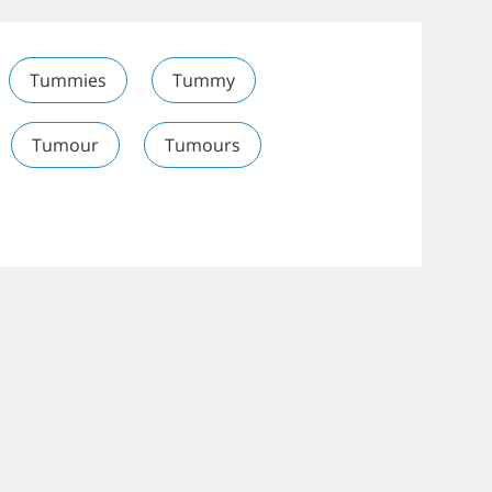
Tummies
Tummy
Tumour
Tumours