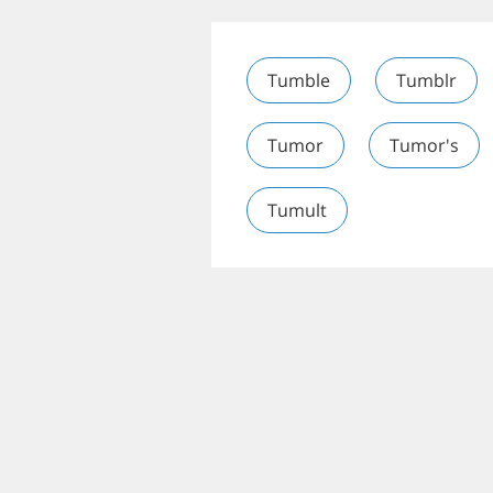
Tumble
Tumblr
Tumor
Tumor's
Tumult