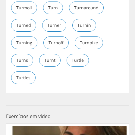
Turmoil
Turn
Turnaround
Turned
Turner
Turnin
Turning
Turnoff
Turnpike
Turns
Turnt
Turtle
Turtles
Exercícios em vídeo