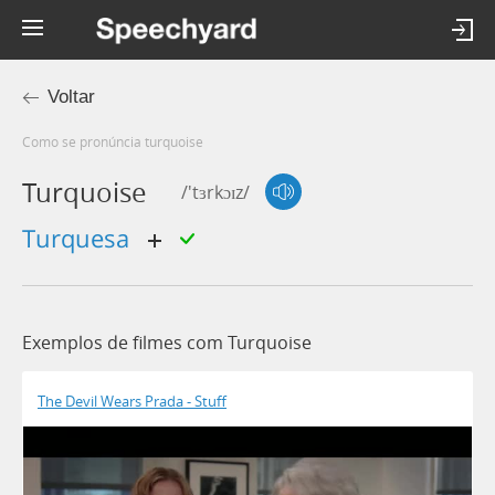
Voltar
Como se pronúncia turquoise
Turquoise
/'tɜrkɔɪz/
turquesa
Exemplos de filmes com Turquoise
The Devil Wears Prada - Stuff