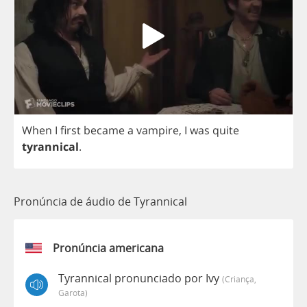
When
I
first
became
a
vampire
,
I
was
quite
tyrannical
.
Pronúncia de áudio de Tyrannical
Pronúncia americana
Tyrannical pronunciado por Ivy
(criança,
Garota)