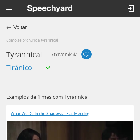
Voltar
Como se pronúncia tyrannical
Tyrannical
/tɪ'rænɪkəl/
tirânico
Exemplos de filmes com Tyrannical
What We Do in the Shadows - Flat Meeting