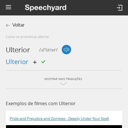
Voltar
Como se pronúncia ulterior
Ulterior
/ʌl'tɪriɝr/
ulterior
MOSTRAR MAIS TRADUÇÕES
Exemplos de filmes com Ulterior
Pride and Prejudice and Zombies - Deeply Under Your Spell