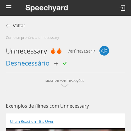
Voltar
Como se pronúncia unnecessary
Unnecessary
/ən'nɛsɪ,sɛri/
desnecessário
MOSTRAR MAIS TRADUÇÕES
Exemplos de filmes com Unnecessary
Chain Reaction - It's Over