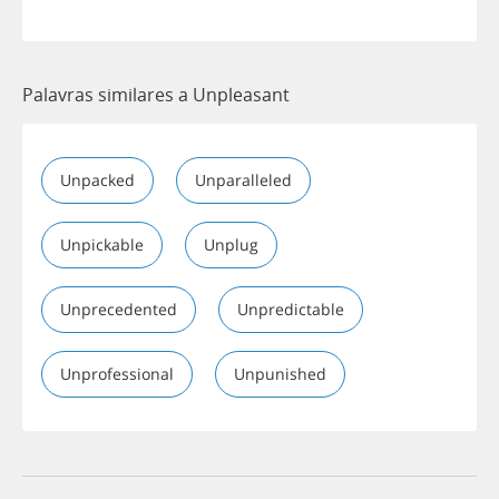
Palavras similares a Unpleasant
Unpacked
Unparalleled
Unpickable
Unplug
Unprecedented
Unpredictable
Unprofessional
Unpunished