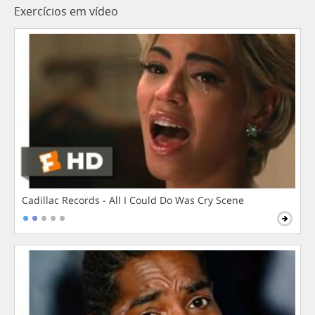
Exercícios em vídeo
Cadillac Records - All I Could Do Was Cry Scene