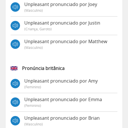
Unpleasant pronunciado por Joey
(masculino)
Unpleasant pronunciado por Justin
(criança, Garoto)
Unpleasant pronunciado por Matthew
(masculino)
Pronúncia britânica
Unpleasant pronunciado por Amy
(feminino)
Unpleasant pronunciado por Emma
(feminino)
Unpleasant pronunciado por Brian
(masculino)