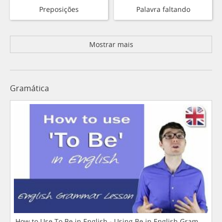
Preposições
Palavra faltando
Mostrar mais
Gramática
How to Use To Be in English - Using Be in English Grammar L